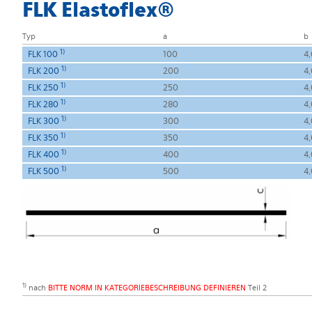
FLK Elastoflex®
Typ
a
b
1)
FLK 100
100
4
1)
FLK 200
200
4
1)
FLK 250
250
4
1)
FLK 280
280
4
1)
FLK 300
300
4
1)
FLK 350
350
4
1)
FLK 400
400
4
1)
FLK 500
500
4
1)
nach
BITTE NORM IN KATEGORIEBESCHREIBUNG DEFINIEREN
Teil 2