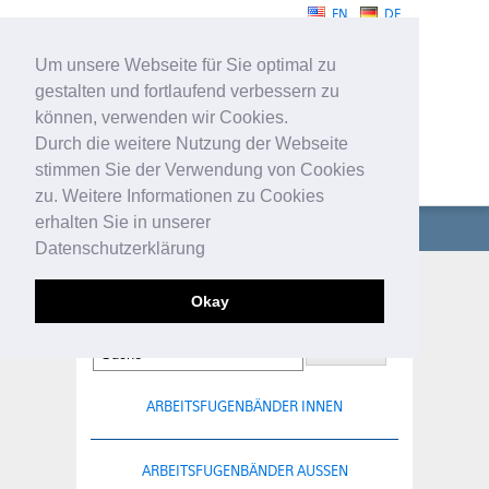
EN
DE
Um unsere Webseite für Sie optimal zu
gestalten und fortlaufend verbessern zu
können, verwenden wir Cookies.
Durch die weitere Nutzung der Webseite
stimmen Sie der Verwendung von Cookies
FUGENBÄNDER
zu. Weitere Informationen zu Cookies
erhalten Sie in unserer
UNTERNEHMEN
Datenschutzerklärung
FUGENBÄNDER
KLEMMFUGENBÄNDER
Okay
TECHNISCHE PROFILE
SERVICE
ARBEITSFUGENBÄNDER INNEN
KONTAKT
ARBEITSFUGENBÄNDER AUSSEN