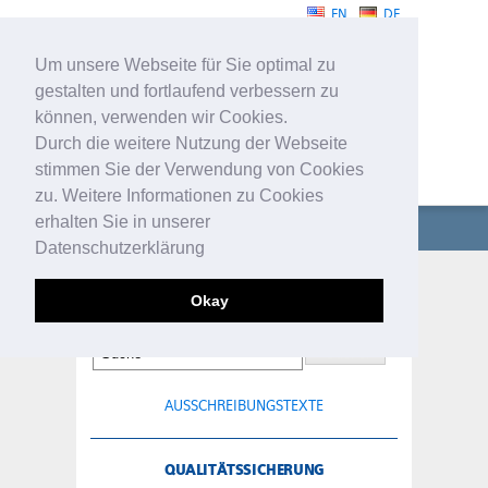
EN
DE
Um unsere Webseite für Sie optimal zu
gestalten und fortlaufend verbessern zu
können, verwenden wir Cookies.
Durch die weitere Nutzung der Webseite
stimmen Sie der Verwendung von Cookies
SERVICE
zu. Weitere Informationen zu Cookies
erhalten Sie in unserer
UNTERNEHMEN
Datenschutzerklärung
FUGENBÄNDER
QUALITÄTSSICHERUNG
Okay
TECHNISCHE PROFILE
SERVICE
AUSSCHREIBUNGSTEXTE
KONTAKT
QUALITÄTSSICHERUNG