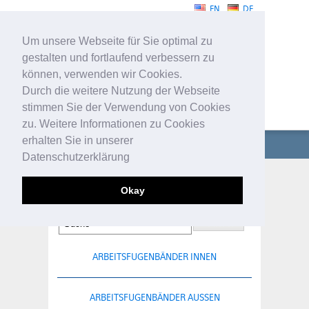
EN
DE
Um unsere Webseite für Sie optimal zu
gestalten und fortlaufend verbessern zu
können, verwenden wir Cookies.
Durch die weitere Nutzung der Webseite
stimmen Sie der Verwendung von Cookies
FUGENBÄNDER
zu. Weitere Informationen zu Cookies
erhalten Sie in unserer
UNTERNEHMEN
Datenschutzerklärung
FUGENBÄNDER
KLEMMFUGENBÄNDER
Okay
TECHNISCHE PROFILE
SERVICE
ARBEITSFUGENBÄNDER INNEN
KONTAKT
ARBEITSFUGENBÄNDER AUSSEN