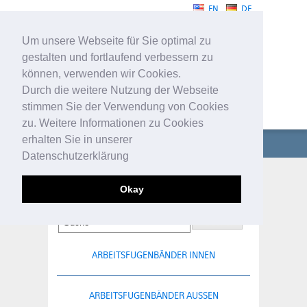
EN
DE
Um unsere Webseite für Sie optimal zu
gestalten und fortlaufend verbessern zu
können, verwenden wir Cookies.
Durch die weitere Nutzung der Webseite
stimmen Sie der Verwendung von Cookies
FUGENBÄNDER
zu. Weitere Informationen zu Cookies
erhalten Sie in unserer
UNTERNEHMEN
Datenschutzerklärung
FUGENBÄNDER
KLEMMFUGENBÄNDER
Okay
TECHNISCHE PROFILE
SERVICE
ARBEITSFUGENBÄNDER INNEN
KONTAKT
ARBEITSFUGENBÄNDER AUSSEN