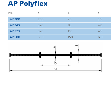
AP Polyflex
Typ
a
b
c
AP 200
200
70
3,5
AP 240
320
80
4,0
AP 320
320
110
4,5
AP 500
500
150
6,0