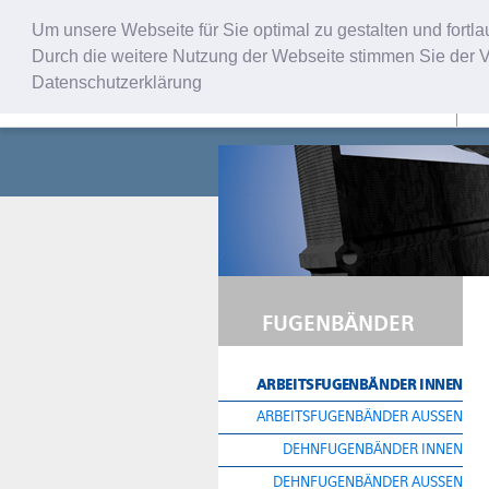
Um unsere Webseite für Sie optimal zu gestalten und fort
Durch die weitere Nutzung der Webseite stimmen Sie der V
Datenschutzerklärung
U
FUGENBÄNDER
ARBEITSFUGENBÄNDER INNEN
ARBEITSFUGENBÄNDER AUSSEN
DEHNFUGENBÄNDER INNEN
DEHNFUGENBÄNDER AUSSEN