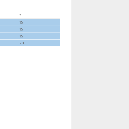
f
15
15
15
20