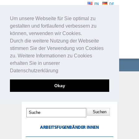
EN
DE
Um unsere Webseite für Sie optimal zu
gestalten und fortlaufend verbessern zu
können, verwenden wir Cookies.
Durch die weitere Nutzung der Webseite
stimmen Sie der Verwendung von Cookies
FUGENBÄNDER
zu. Weitere Informationen zu Cookies
erhalten Sie in unserer
UNTERNEHMEN
Datenschutzerklärung
FUGENBÄNDER
ARBEITSFUGENBÄNDER
Okay
INNEN
TECHNISCHE PROFILE
SERVICE
KONTAKT
ARBEITSFUGENBÄNDER INNEN