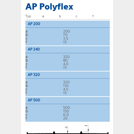
AP Polyflex
Typ
a
b
c
f
AP 200
a
200
b
70
c
3,5
f
15
AP 240
a
320
b
80
c
4,0
f
15
AP 320
a
320
b
110
c
4,5
f
15
AP 500
a
500
b
150
c
6,0
f
20