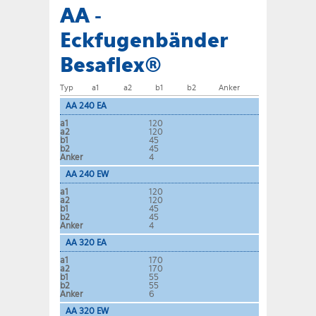
AA -
Eckfugenbänder
Besaflex®
Typ
a1
a2
b1
b2
Anker
AA 240 EA
a1
120
a2
120
b1
45
b2
45
Anker
4
AA 240 EW
a1
120
a2
120
b1
45
b2
45
Anker
4
AA 320 EA
a1
170
a2
170
b1
55
b2
55
Anker
6
AA 320 EW