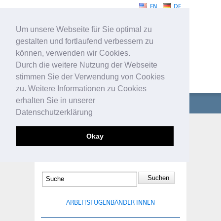
EN
DE
Um unsere Webseite für Sie optimal zu
gestalten und fortlaufend verbessern zu
können, verwenden wir Cookies.
Durch die weitere Nutzung der Webseite
stimmen Sie der Verwendung von Cookies
FUGENBÄNDER
zu. Weitere Informationen zu Cookies
erhalten Sie in unserer
UNTERNEHMEN
Datenschutzerklärung
FUGENBÄNDER
ARBEITSFUGENBÄNDER
Okay
AUSSEN
TECHNISCHE PROFILE
SERVICE
KONTAKT
ARBEITSFUGENBÄNDER INNEN