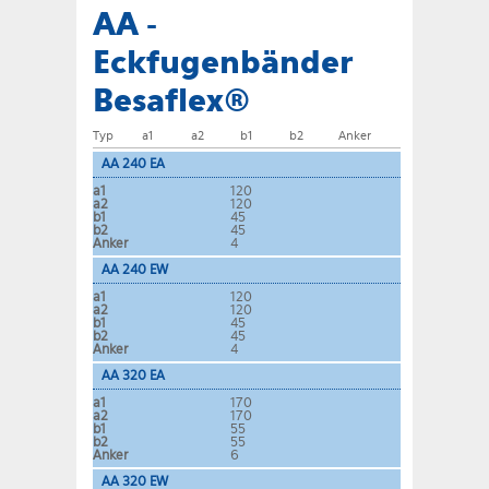
AA -
Eckfugenbänder
Besaflex®
Typ
a1
a2
b1
b2
Anker
AA 240 EA
a1
120
a2
120
b1
45
b2
45
Anker
4
AA 240 EW
a1
120
a2
120
b1
45
b2
45
Anker
4
AA 320 EA
a1
170
a2
170
b1
55
b2
55
Anker
6
AA 320 EW