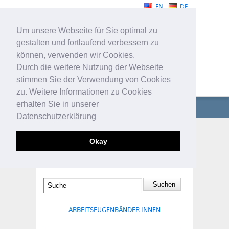
EN
DE
Um unsere Webseite für Sie optimal zu
gestalten und fortlaufend verbessern zu
können, verwenden wir Cookies.
Durch die weitere Nutzung der Webseite
stimmen Sie der Verwendung von Cookies
FUGENBÄNDER
zu. Weitere Informationen zu Cookies
erhalten Sie in unserer
UNTERNEHMEN
Datenschutzerklärung
FUGENBÄNDER
ARBEITSFUGENBÄNDER
Okay
AUSSEN
TECHNISCHE PROFILE
SERVICE
KONTAKT
ARBEITSFUGENBÄNDER INNEN