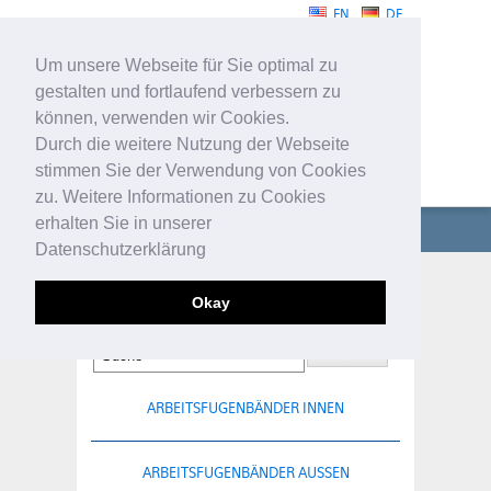
EN
DE
Um unsere Webseite für Sie optimal zu
gestalten und fortlaufend verbessern zu
können, verwenden wir Cookies.
Durch die weitere Nutzung der Webseite
stimmen Sie der Verwendung von Cookies
FUGENBÄNDER
zu. Weitere Informationen zu Cookies
erhalten Sie in unserer
UNTERNEHMEN
Datenschutzerklärung
FUGENBÄNDER
SONDERPROFILE
Okay
TECHNISCHE PROFILE
SERVICE
ARBEITSFUGENBÄNDER INNEN
KONTAKT
ARBEITSFUGENBÄNDER AUSSEN