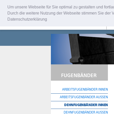
Um unsere Webseite für Sie optimal zu gestalten und fort
Durch die weitere Nutzung der Webseite stimmen Sie der V
Datenschutzerklärung
U
FUGENBÄNDER
ARBEITSFUGENBÄNDER INNEN
ARBEITSFUGENBÄNDER AUSSEN
DEHNFUGENBÄNDER INNEN
DEHNFUGENBÄNDER AUSSEN