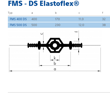
FMS - DS Elastoflex®
Typ
a
b
c
f
FMS 400 DS
400
170
11,0
32
FMS 500 DS
500
230
12,0
38