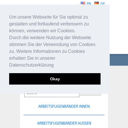
EN
DE
Um unsere Webseite für Sie optimal zu
gestalten und fortlaufend verbessern zu
können, verwenden wir Cookies.
Durch die weitere Nutzung der Webseite
stimmen Sie der Verwendung von Cookies
FUGENBÄNDER
zu. Weitere Informationen zu Cookies
erhalten Sie in unserer
UNTERNEHMEN
Datenschutzerklärung
FUGENBÄNDER
DEHNFUGENBÄNDER INNEN
Okay
TECHNISCHE PROFILE
SERVICE
ARBEITSFUGENBÄNDER INNEN
KONTAKT
ARBEITSFUGENBÄNDER AUSSEN