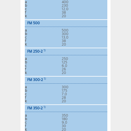
a
400
b
230
c
12,0
f
38
k
20
FM 500
a
500
b
300
c
13,0
f
38
k
20
1)
FM 250-2
a
250
b
125
c
6,0
f
26
k
20
1)
FM 300-2
a
300
b
175
c
7,0
f
28
k
20
1)
FM 350-2
a
350
b
180
c
9,0
f
30
k
20