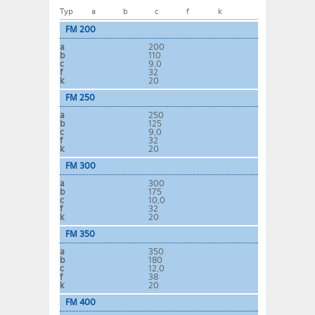
Typ
a
b
c
f
k
FM 200
a
200
b
110
c
9,0
f
32
k
20
FM 250
a
250
b
125
c
9,0
f
32
k
20
FM 300
a
300
b
175
c
10,0
f
32
k
20
FM 350
a
350
b
180
c
12,0
f
38
k
20
FM 400