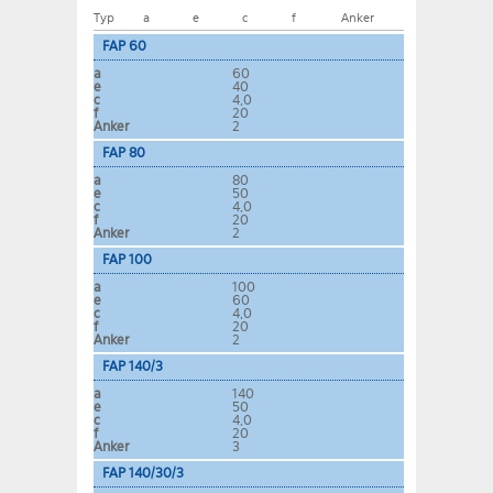
Typ
a
e
c
f
Anker
FAP 60
a
60
e
40
c
4,0
f
20
Anker
2
FAP 80
a
80
e
50
c
4,0
f
20
Anker
2
FAP 100
a
100
e
60
c
4,0
f
20
Anker
2
FAP 140/3
a
140
e
50
c
4,0
f
20
Anker
3
FAP 140/30/3