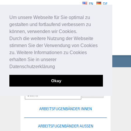
EN
DE
Um unsere Webseite für Sie optimal zu
gestalten und fortlaufend verbessern zu
können, verwenden wir Cookies.
Durch die weitere Nutzung der Webseite
stimmen Sie der Verwendung von Cookies
FUGENBÄNDER
zu. Weitere Informationen zu Cookies
erhalten Sie in unserer
UNTERNEHMEN
Datenschutzerklärung
FUGENBÄNDER
ANSCHWEISSFUGENBÄNDER
Okay
TECHNISCHE PROFILE
SERVICE
ARBEITSFUGENBÄNDER INNEN
KONTAKT
ARBEITSFUGENBÄNDER AUSSEN