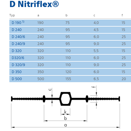
D Nitriflex®
Typ
a
b
c
f
1)
D 190
190
75
4,0
15
D 240
240
95
4,5
15
D 240/6
240
95
6,0
25
D 240/9
240
95
9,0
25
D 320
320
110
5,5
15
D320/6
320
110
6,0
25
D 320/9
320
110
9,0
25
D 350
350
120
6,0
15
D 500
500
155
6,5
20