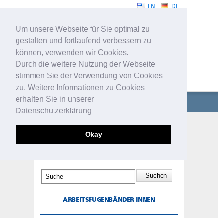
EN
DE
Um unsere Webseite für Sie optimal zu
gestalten und fortlaufend verbessern zu
können, verwenden wir Cookies.
Durch die weitere Nutzung der Webseite
stimmen Sie der Verwendung von Cookies
FUGENBÄNDER
zu. Weitere Informationen zu Cookies
erhalten Sie in unserer
UNTERNEHMEN
Datenschutzerklärung
FUGENBÄNDER
ARBEITSFUGENBÄNDER
Okay
INNEN
TECHNISCHE PROFILE
SERVICE
KONTAKT
ARBEITSFUGENBÄNDER INNEN