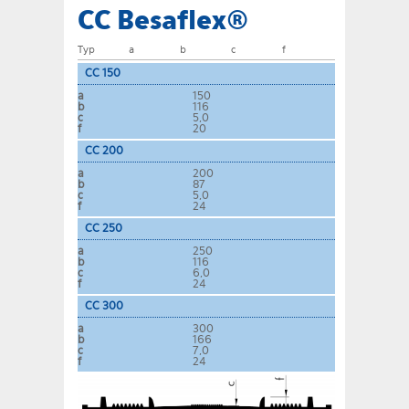
CC Besaflex®
Typ
a
b
c
f
CC 150
a
150
b
116
c
5,0
f
20
CC 200
a
200
b
87
c
5,0
f
24
CC 250
a
250
b
116
c
6,0
f
24
CC 300
a
300
b
166
c
7,0
f
24