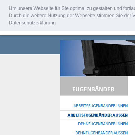
Um unsere Webseite für Sie optimal zu gestalten und fort
Durch die weitere Nutzung der Webseite stimmen Sie der V
Datenschutzerklärung
U
FUGENBÄNDER
ARBEITSFUGENBÄNDER INNEN
ARBEITSFUGENBÄNDER AUSSEN
DEHNFUGENBÄNDER INNEN
DEHNFUGENBÄNDER AUSSEN