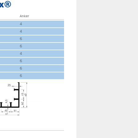
ex®
Anker
4
4
6
6
4
6
6
6