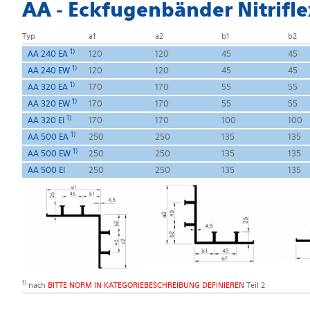
AA - Eckfugenbänder Nitrifl
Typ
a1
a2
b1
b2
1)
AA 240 EA
120
120
45
45
1)
AA 240 EW
120
120
45
45
1)
AA 320 EA
170
170
55
55
1)
AA 320 EW
170
170
55
55
1)
AA 320 EI
170
170
100
100
1)
AA 500 EA
250
250
135
135
1)
AA 500 EW
250
250
135
135
AA 500 EI
250
250
135
135
1)
nach
BITTE NORM IN KATEGORIEBESCHREIBUNG DEFINIEREN
Teil 2