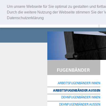
Um unsere Webseite für Sie optimal zu gestalten und fort
Durch die weitere Nutzung der Webseite stimmen Sie der V
Datenschutzerklärung
U
FUGENBÄNDER
ARBEITSFUGENBÄNDER INNEN
ARBEITSFUGENBÄNDER AUSSEN
DEHNFUGENBÄNDER INNEN
DEHNFUGENBÄNDER AUSSEN