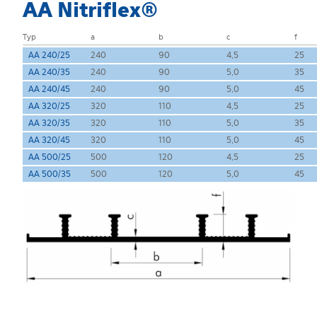
AA Nitriflex®
Typ
a
b
c
f
AA 240/25
240
90
4,5
25
AA 240/35
240
90
5,0
35
AA 240/45
240
90
5,0
45
AA 320/25
320
110
4,5
25
AA 320/35
320
110
5,0
35
AA 320/45
320
110
5,0
45
AA 500/25
500
120
4,5
25
AA 500/35
500
120
5,0
45