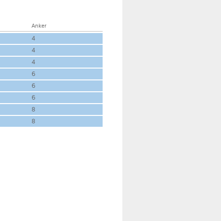
Anker
4
4
4
6
6
6
8
8