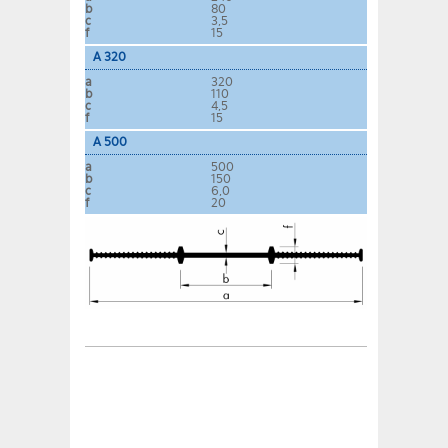
b
80
c
3,5
f
15
A 320
a
320
b
110
c
4,5
f
15
A 500
a
500
b
150
c
6,0
f
20