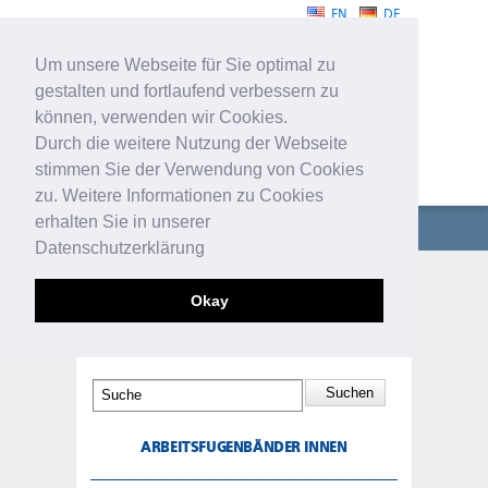
EN
DE
Um unsere Webseite für Sie optimal zu
gestalten und fortlaufend verbessern zu
können, verwenden wir Cookies.
Durch die weitere Nutzung der Webseite
stimmen Sie der Verwendung von Cookies
FUGENBÄNDER
zu. Weitere Informationen zu Cookies
erhalten Sie in unserer
UNTERNEHMEN
Datenschutzerklärung
FUGENBÄNDER
ARBEITSFUGENBÄNDER
Okay
INNEN
TECHNISCHE PROFILE
SERVICE
KONTAKT
ARBEITSFUGENBÄNDER INNEN