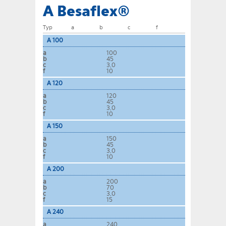
A Besaflex®
Typ
a
b
c
f
A 100
a
100
b
45
c
3,0
f
10
A 120
a
120
b
45
c
3,0
f
10
A 150
a
150
b
45
c
3,0
f
10
A 200
a
200
b
70
c
3,0
f
15
A 240
a
240