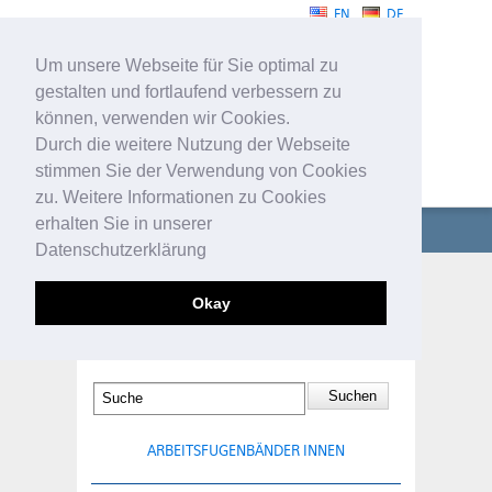
EN
DE
Um unsere Webseite für Sie optimal zu
gestalten und fortlaufend verbessern zu
können, verwenden wir Cookies.
Durch die weitere Nutzung der Webseite
stimmen Sie der Verwendung von Cookies
FUGENBÄNDER
zu. Weitere Informationen zu Cookies
erhalten Sie in unserer
UNTERNEHMEN
Datenschutzerklärung
FUGENBÄNDER
ARBEITSFUGENBÄNDER
Okay
AUSSEN
TECHNISCHE PROFILE
SERVICE
KONTAKT
ARBEITSFUGENBÄNDER INNEN