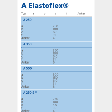
A Elastoflex®
Typ
a
b
c
f
Anker
A 250
a
250
b
100
c
6,0
f
31
Anker
4
A 350
a
350
b
100
c
6,0
f
31
Anker
6
A 500
a
500
b
150
c
6,0
f
31
Anker
8
1)
A 250-2
a
250
b
100
c
5,5
f
30
Anker
4