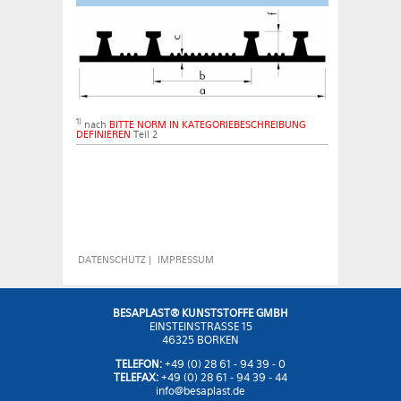
1)
nach
BITTE NORM IN KATEGORIEBESCHREIBUNG
DEFINIEREN
Teil 2
DATENSCHUTZ
|
IMPRESSUM
BESAPLAST® KUNSTSTOFFE GMBH
EINSTEINSTRASSE 15
46325 BORKEN
TELEFON:
+49 (0) 28 61 - 94 39 - 0
TELEFAX:
+49 (0) 28 61 - 94 39 - 44
info@besaplast.de