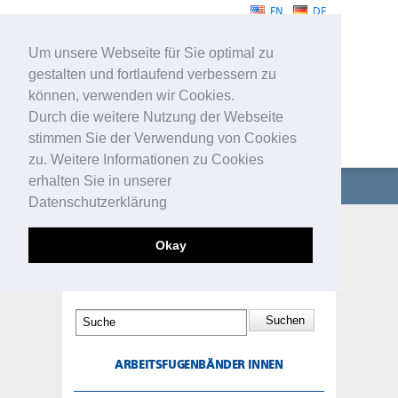
EN
DE
Um unsere Webseite für Sie optimal zu
gestalten und fortlaufend verbessern zu
können, verwenden wir Cookies.
Durch die weitere Nutzung der Webseite
stimmen Sie der Verwendung von Cookies
FUGENBÄNDER
zu. Weitere Informationen zu Cookies
erhalten Sie in unserer
UNTERNEHMEN
Datenschutzerklärung
FUGENBÄNDER
ARBEITSFUGENBÄNDER
Okay
INNEN
TECHNISCHE PROFILE
SERVICE
KONTAKT
ARBEITSFUGENBÄNDER INNEN