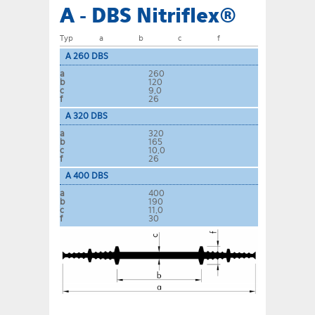
A - DBS Nitriflex®
Typ
a
b
c
f
A 260 DBS
a
260
b
120
c
9,0
f
26
A 320 DBS
a
320
b
165
c
10,0
f
26
A 400 DBS
a
400
b
190
c
11,0
f
30