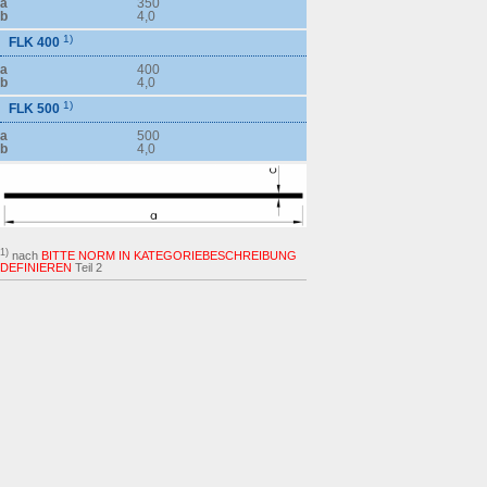
a
350
b
4,0
1)
FLK 400
a
400
b
4,0
1)
FLK 500
a
500
b
4,0
1)
nach
BITTE NORM IN KATEGORIEBESCHREIBUNG
DEFINIEREN
Teil 2