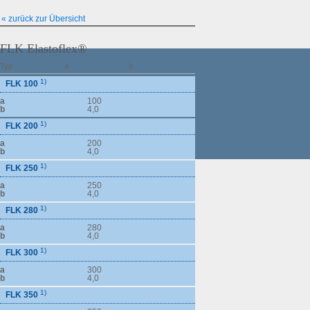
« zurück zur Übersicht
FLK Elastoflex®
Typ
a
b
1)
FLK 100
a
100
b
4,0
1)
FLK 200
a
200
b
4,0
1)
FLK 250
a
250
b
4,0
1)
FLK 280
a
280
b
4,0
1)
FLK 300
a
300
b
4,0
1)
FLK 350